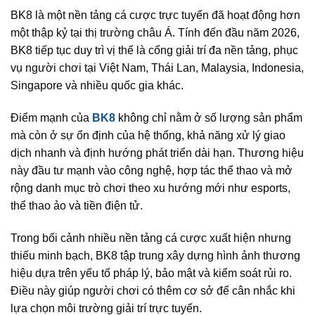
BK8 là một nền tảng cá cược trực tuyến đã hoạt động hơn
một thập kỷ tại thị trường châu Á. Tính đến đầu năm 2026,
BK8 tiếp tục duy trì vị thế là cổng giải trí đa nền tảng, phục
vụ người chơi tại Việt Nam, Thái Lan, Malaysia, Indonesia,
Singapore và nhiều quốc gia khác.
Điểm mạnh của
BK8
không chỉ nằm ở số lượng sản phẩm
mà còn ở sự ổn định của hệ thống, khả năng xử lý giao
dịch nhanh và định hướng phát triển dài hạn. Thương hiệu
này đầu tư mạnh vào công nghệ, hợp tác thể thao và mở
rộng danh mục trò chơi theo xu hướng mới như esports,
thể thao ảo và tiền điện tử.
Trong bối cảnh nhiều nền tảng cá cược xuất hiện nhưng
thiếu minh bạch, BK8 tập trung xây dựng hình ảnh thương
hiệu dựa trên yếu tố pháp lý, bảo mật và kiểm soát rủi ro.
Điều này giúp người chơi có thêm cơ sở để cân nhắc khi
lựa chọn môi trường giải trí trực tuyến.