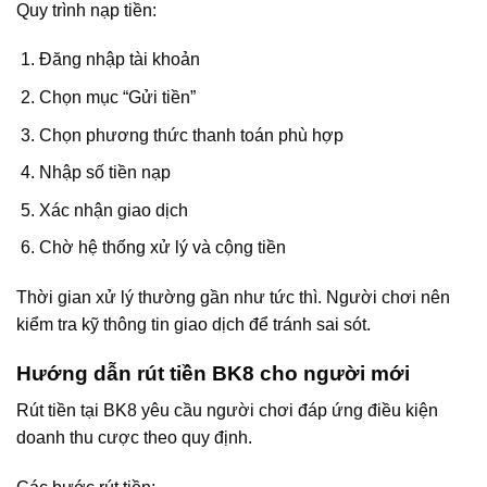
Quy trình nạp tiền:
Đăng nhập tài khoản
Chọn mục “Gửi tiền”
Chọn phương thức thanh toán phù hợp
Nhập số tiền nạp
Xác nhận giao dịch
Chờ hệ thống xử lý và cộng tiền
Thời gian xử lý thường gần như tức thì. Người chơi nên
kiểm tra kỹ thông tin giao dịch để tránh sai sót.
Hướng dẫn rút tiền BK8 cho người mới
Rút tiền tại BK8 yêu cầu người chơi đáp ứng điều kiện
doanh thu cược theo quy định.