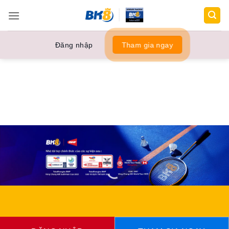
Bỏ
qua
nội
dung
Đăng nhập
Tham gia ngay