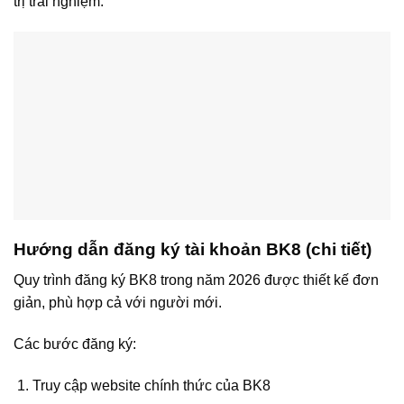
trị trải nghiệm.
Hướng dẫn đăng ký tài khoản BK8 (chi tiết)
Quy trình đăng ký BK8 trong năm 2026 được thiết kế đơn
giản, phù hợp cả với người mới.
Các bước đăng ký:
Truy cập website chính thức của BK8