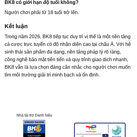
BK8 có giới hạn độ tuổi không?
Người chơi phải từ 18 tuổi trở lên.
Kết luận
Trong năm 2026, BK8 tiếp tục duy trì vị thế là một nền tảng
cá cược trực tuyến có độ nhận diện cao tại châu Á. Với hệ
sinh thái sản phẩm đa dạng, nền tảng pháp lý rõ ràng,
công nghệ bảo mật tiên tiến và quy trình giao dịch nhanh,
BK8 vẫn là lựa chọn đáng cân nhắc cho người chơi muốn
tìm môi trường giải trí minh bạch và ổn định.
Nhà tài trợ Danh hiệu