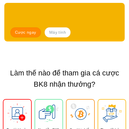
Cược ngay
Máy tính
Làm thế nào để tham gia cá cược
BK8 nhận thưởng?