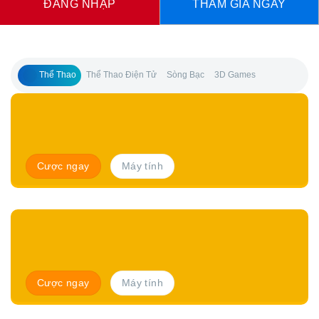
ĐĂNG NHẬP
THAM GIA NGAY
Thể Thao
Thể Thao Điện Tử
Sòng Bạc
3D Games
Cược ngay
Máy tính
Cược ngay
Máy tính