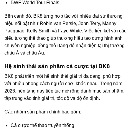
BWF World Tour Finals
Bên cạnh đó, BK8 từng hợp tác với nhiều đại sứ thương
hiệu nổi bật như Robin van Persie, John Terry, Manny
Pacquiao, Kelly Smith và Faye White. Việc liên kết với các
biểu tượng thể thao giúp thương hiệu tạo dựng hình ảnh
chuyên nghiệp, đồng thời tăng độ nhận diện tại thị trường
châu Á và châu Âu.
Hệ sinh thái sản phẩm cá cược tại BK8
BK8 phát triển một hệ sinh thái giải trí đa dạng, phù hợp
với nhiều phong cách người chơi khác nhau. Trong năm
2026, nền tảng này tiếp tục mở rộng danh mục sản phẩm,
tập trung vào tính giải trí, tốc độ và độ ổn định.
Các nhóm sản phẩm chính bao gồm:
Cá cược thể thao truyền thống