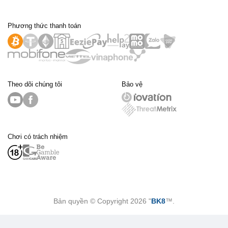
Phương thức thanh toán
Theo dõi chúng tôi
Bảo vệ
Chơi có trách nhiệm
Bản quyền © Copyright 2026 "
BK8
™.