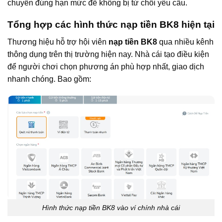
chuyển đúng hạn mức để không bị từ chối yêu cầu.
Tổng hợp các hình thức nạp tiền BK8 hiện tại
Thương hiệu hỗ trợ hội viên
nạp tiền BK8
qua nhiều kênh
thông dụng trên thị trường hiện nay. Nhà cái tạo điều kiện
để người chơi chọn phương án phù hợp nhất, giao dịch
nhanh chóng. Bao gồm:
Hình thức nạp tiền BK8 vào ví chính nhà cái