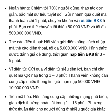
Ngân hàng: Chiếm tới 70% người dùng, thao tác đơn
giản, bảo mật dữ liệu tuyệt đối. Gửi nhanh qua quét mã
thanh toán chỉ 1 phút, chuyển khoản và
rút tiền BK8
5
phút. Bạn có thể chuyển tối thiểu 50.000 VNĐ và tối đa
500.000.000 VNĐ.
Thẻ cào điện thoại: Hội viên gửi điểm bằng cách nhập
mã thẻ cào điện thoại, tối đa 5.000.000 VNĐ. Hình thức
được đánh giá dễ dùng, thời gian
nạp tiền BK8
từ 3 –
5 phút.
Ví điện tử: Gửi qua ví điện tử siêu tiện lợi, bạn chỉ cần
quét mã QR nạp trong 1 – 3 phút. Thành viên không cần
cung cấp nhiều thông tin, giới hạn nạp 50.000 VNĐ –
10.000.000 VNĐ.
Tiền mã hóa: Nền tảng cung cấp những mạng phổ biến,
giao dịch thường hoàn tất trong 1 – 15 phút. Phương
thức thuận tiện cho người dùng ở nhiều quốc gia khác