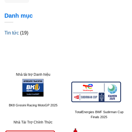
Danh mục
Tin tức
(19)
Nhà tài trợ Danh hiệu
BK8 Gresini Racing MotoGP 2025
TotalEnergies BWF Sudirman Cup
Finals 2025
Nhà Tài Trợ Chính Thức