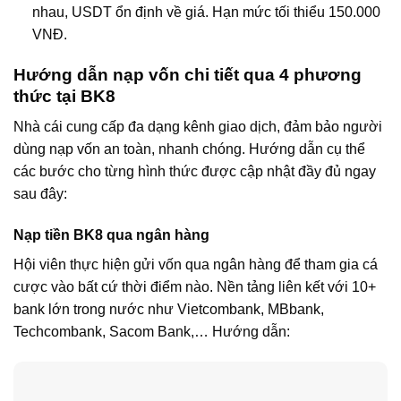
nhau, USDT ổn định về giá. Hạn mức tối thiểu 150.000
VNĐ.
Hướng dẫn nạp vốn chi tiết qua 4 phương
thức tại BK8
Nhà cái cung cấp đa dạng kênh giao dịch, đảm bảo người
dùng nạp vốn an toàn, nhanh chóng. Hướng dẫn cụ thể
các bước cho từng hình thức được cập nhật đầy đủ ngay
sau đây:
Nạp tiền BK8 qua ngân hàng
Hội viên thực hiện gửi vốn qua ngân hàng để tham gia cá
cược vào bất cứ thời điểm nào. Nền tảng liên kết với 10+
bank lớn trong nước như Vietcombank, MBbank,
Techcombank, Sacom Bank,… Hướng dẫn: