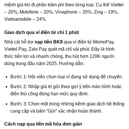
mệnh giá trừ đi phần trăm phí theo từng loại. Cụ thể Viettel
– 20%, Mobifone – 20%, Vinaphone – 20%, Zing – 19%,
Vietnamobile – 24%.
Giao dịch qua ví điện tử chỉ 1 phút
Nhà cái hỗ trợ
nạp tiền BK8
qua ví điện tử MomoPay,
Viettel Pay, Zalo Pay quét mã chỉ vài phút. Đây là hình
thức tiện lợi và nhanh chóng, thu hút hơn 120K người
dùng trong đầu năm 2025. Hướng dẫn:
Bước 1: Hội viên chọn loại ví đang sử dụng để chuyển.
Bước 2: Nhập giá trị gửi theo gợi ý trên màn hình hoặc
điền thủ công đúng hạn mức quy định.
Bước 3: Chọn một trong những kênh giao dịch hệ thống
cung cấp và bấm “Gửi” xác nhận hoàn thành.
Cách nạp qua tiền mã hóa đơn giản