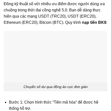
Đồng kỹ thuật số với nhiều ưu điểm được người dùng ưa
chuộng trong thời đại công nghệ 5.0. Bạn dễ dàng thực
hiện qua các mạng USDT (TRC20), USDT (ERC20),
Ethereum (ERC20), Bitcoin (BTC). Quy trình
nạp tiền BK8
:
Chuyển số dư qua đồng ảo cực đơn giản
Bước 1: Chọn hình thức “Tiền mã hóa” để được hệ
thống hỗ trợ.