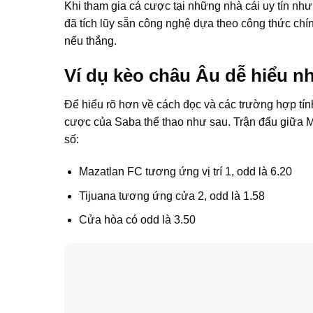
Khi tham gia cá cược tại những nhà cái uy tín như
đã tích lũy sẵn công nghệ dựa theo công thức chính
nếu thắng.
Ví dụ kèo châu Âu dễ hiểu n
Để hiểu rõ hơn về cách đọc và các trường hợp tính 
cược của Saba thể thao như sau. Trận đấu giữa M
số:
Mazatlan FC tương ứng vị trí 1, odd là 6.20
Tijuana tương ứng cửa 2, odd là 1.58
Cửa hòa có odd là 3.50