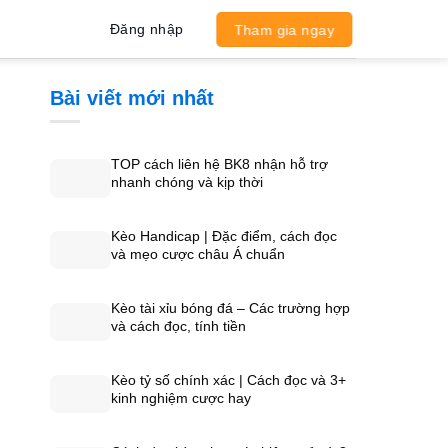
Đăng nhập
Tham gia ngay
Bài viết mới nhất
TOP cách liên hệ BK8 nhận hỗ trợ
nhanh chóng và kịp thời
Kèo Handicap | Đặc điểm, cách đọc
và mẹo cược châu Á chuẩn
Kèo tài xỉu bóng đá – Các trường hợp
và cách đọc, tính tiền
Kèo tỷ số chính xác | Cách đọc và 3+
kinh nghiệm cược hay