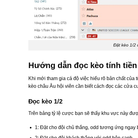
Đặt kèo 1/2 
Hướng dẫn đọc kèo tính tiề
Khi mới tham gia cá độ việc hiểu rõ bản chất của t
kèo châu Âu hội viên cần biết cách đọc các cửa c
Đọc kèo 1/2
Trên bảng tỷ lệ cược bạn sẽ thấy khu vực này đượ
1: Đặt cho đội chủ thắng, odd tương ứng ngay b
2: Đặt cho đội khách thắng với odd bên cạnh.