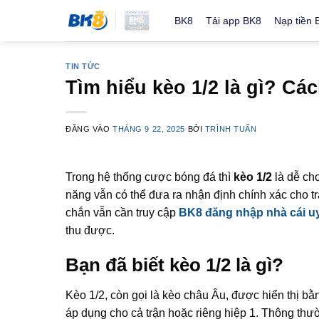
Bỏ
BK8
Tải app BK8
Nạp tiền 
qua
nội
dung
TIN TỨC
Tìm hiểu kèo 1/2 là gì? Các
ĐĂNG VÀO
THÁNG 9 22, 2025
BỞI
TRÌNH TUẤN
Trong hệ thống cược bóng đá thì
kèo 1/2
là dễ ch
năng vẫn có thể đưa ra nhận định chính xác cho 
chắn vẫn cần truy cập
BK8 đăng nhập nhà cái uy
thu được.
Bạn đã biết kèo 1/2 là gì?
Kèo 1/2, còn gọi là kèo châu Âu, được hiển thị bằn
áp dụng cho cả trận hoặc riêng hiệp 1. Thông thườ