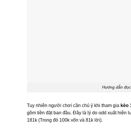
Hướng dẫn đọc 
Tuy nhiên người chơi cần chú ý khi tham gia
kèo 
gồm tiền đặt ban đầu. Đây là lý do odd xuất hiện lu
181k (Trong đó 100k vốn và 81k lời).