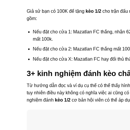
Giả sử bạn có 100K để tặng
kèo 1/2
cho trận đấu 
gồm:
Nếu đặt cho cửa 1: Mazatlan FC thắng, nhận 6
mất 100k.
Nếu đặt cho cửa 2: Mazatlan FC thắng mất 100
Nếu đặt cho cửa X: Mazatlan FC hay đối thủ t
3+ kinh nghiệm đánh kèo châ
Từ hướng dẫn đọc và ví dụ cụ thể có thể thấy hìn
tuy nhiên điều này không có nghĩa việc ai cũng c
nghiệm đánh
kèo 1/2
cơ bản hội viên có thể áp d