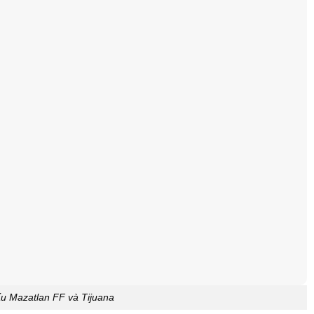
ấu Mazatlan FF và Tijuana