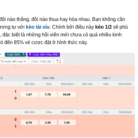
đội nào thắng, đội nào thua hay hòa nhau. Bạn không cần
tương tự với
kèo tài xỉu
.
Chính bởi điều này
kèo 1/2
sẽ phù
, đặc biệt là những hội viên mới chưa có quá nhiều kinh
có đến 85% vé cược đặt ở hình thức này.