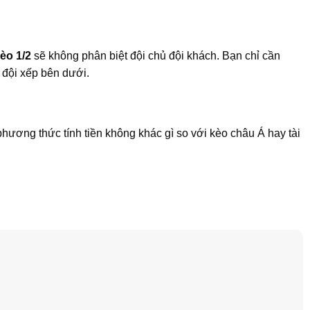
.
èo 1/2
sẽ không phân biệt đội chủ đội khách. Bạn chỉ cần
 đội xếp bên dưới.
ương thức tính tiền không khác gì so với kèo châu Á hay tài