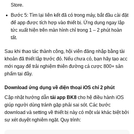
Store.
Bước 5: Tìm lại liên kết đã có trong máy, bắt đầu cài đặt
để app được tích hợp vào thiết bị. Ứng dụng ngay lập
tức xuất hiện trên màn hình chỉ trong 1 – 2 phút hoàn
tất.
Sau khi thao tác thành công, hội viên đăng nhập bằng tài
khoản đã thiết lập trước đó. Nếu chưa có, bạn hãy tạo acc
mới ngay để trải nghiệm thiên đường cá cược 800+ sản
phẩm tại đây.
Download ứng dụng về điện thoại iOS chỉ 2 phút
Cập nhật hướng dẫn
tải app BK8
cho hệ điều hành iOS
giúp người dùng tránh gặp phải sai sót. Các bước
download và setting về thiết bị này có một vài khác biệt bởi
sự xét duyệt nghiêm ngặt. Quy trình: