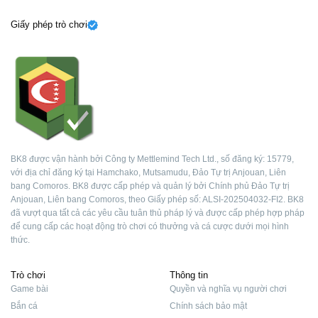
Giấy phép trò chơi
BK8 được vận hành bởi Công ty Mettlemind Tech Ltd., số đăng ký: 15779,
với địa chỉ đăng ký tại Hamchako, Mutsamudu, Đảo Tự trị Anjouan, Liên
bang Comoros. BK8 được cấp phép và quản lý bởi Chính phủ Đảo Tự trị
Anjouan, Liên bang Comoros, theo Giấy phép số: ALSI-202504032-FI2. BK8
đã vượt qua tất cả các yêu cầu tuân thủ pháp lý và được cấp phép hợp pháp
để cung cấp các hoạt động trò chơi có thưởng và cá cược dưới mọi hình
thức.
Trò chơi
Thông tin
Game bài
Quyền và nghĩa vụ người chơi
Bắn cá
Chính sách bảo mật