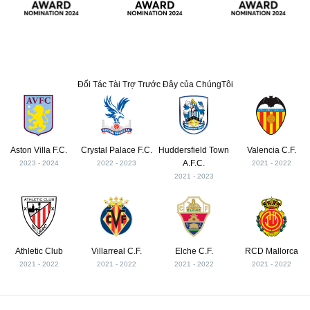
Đối Tác Tài Trợ Trước Đây của ChúngTôi
Aston Villa F.C.
Crystal Palace F.C.
Huddersfield Town
Valencia C.F.
A.F.C.
2023 - 2024
2022 - 2023
2021 - 2022
2021 - 2023
Athletic Club
Villarreal C.F.
Elche C.F.
RCD Mallorca
2021 - 2022
2021 - 2022
2021 - 2022
2021 - 2022