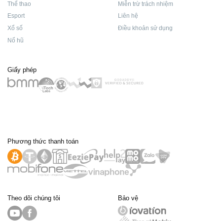
Thể thao
Miễn trừ trách nhiệm
Esport
Liên hệ
Xổ số
Điều khoản sử dụng
Nổ hũ
Giấy phép
Phương thức thanh toán
Theo dõi chúng tôi
Bảo vệ