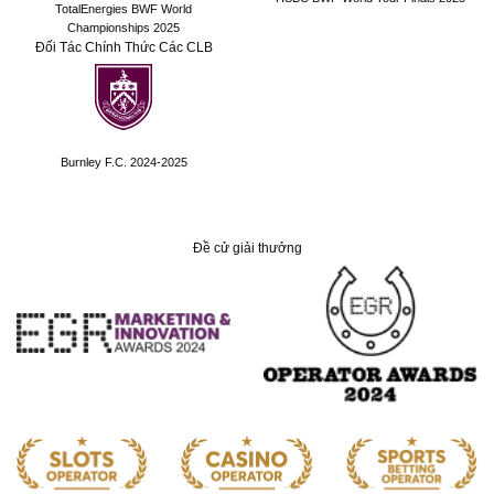
TotalEnergies BWF World
Championships 2025
Đối Tác Chính Thức Các CLB
Burnley F.C. 2024-2025
Đề cử giải thưởng