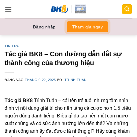
Bỏ
qua
nội
dung
Đăng nhập
Tham gia ngay
TIN TỨC
Tác giả BK8 – Con đường dẫn dắt sự
thành công của thương hiệu
ĐĂNG VÀO
THÁNG 9 22, 2025
BỞI
TRÌNH TUẤN
Tác giả BK8
Trình Tuấn – cái tên trẻ tuổi nhưng tầm nhìn
định vị nội dung giải trí cho nền tảng cá cược hơn 1,5 triệu
người dùng danh tiếng. Điều gì đã tạo nên một con người
xuất chúng và có sức ảnh hưởng lớn đến thế? Và những
thành công anh ấy đạt được là những gì? Hãy cùng khám