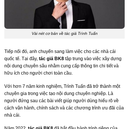
Vài nét cơ bản về tác giả Trình Tuấn
Tiếp nối đó, anh chuyển sang làm việc cho các nhà cái
quốc tế. Tại đây,
tác giả BK8
tập trung vào việc xây dựng
nội dung chuyên sâu nhằm cung cấp thông tin chi tiết và
hữu ích cho người chơi toàn cầu.
Với hơn 7 năm kinh nghiệm, Trình Tuấn đã trở thành một
chuyên gia trong việc tạo nội dung chuyên nghiệp. Là
người đứng sau các bài viết giúp người dùng hiểu rõ về
cách vận hành, chính sách và các chương trình ưu đãi của
nhà cái.
Năm 2022,
tác giả BK8
đã bắt đầu hành trình riêng của