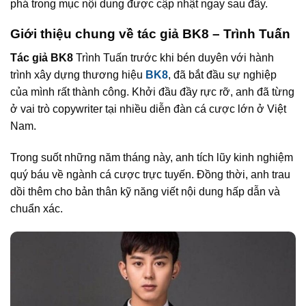
phá trong mục nội dung được cập nhật ngay sau đây.
Giới thiệu chung về tác giả BK8 – Trình Tuấn
Tác giả BK8
Trình Tuấn trước khi bén duyên với hành
trình xây dựng thương hiệu
BK8
, đã bắt đầu sự nghiệp
của mình rất thành công. Khởi đầu đầy rực rỡ, anh đã từng
ở vai trò copywriter tại nhiều diễn đàn cá cược lớn ở Việt
Nam.
Trong suốt những năm tháng này, anh tích lũy kinh nghiệm
quý báu về ngành cá cược trực tuyến. Đồng thời, anh trau
dồi thêm cho bản thân kỹ năng viết nội dung hấp dẫn và
chuẩn xác.