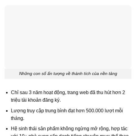
Những con số ấn tượng về thành tích của nền tảng
Chỉ sau 3 năm hoạt động, trang web đã thu hút hơn 2
triệu tài khoản đăng ký.
Lượng truy cập trung bình đạt hơn 500.000 lượt mỗi
tháng.
Hệ sinh thái sản phẩm không ngừng mở rộng, hợp tác