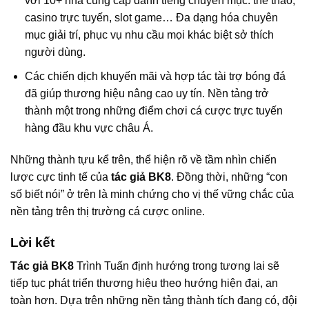
với 10+ nhà cung cấp danh tiếng chuyên mục: thể thao,
casino trực tuyến, slot game… Đa dạng hóa chuyên
mục giải trí, phục vụ nhu cầu mọi khác biệt sở thích
người dùng.
Các chiến dịch khuyến mãi và hợp tác tài trợ bóng đá
đã giúp thương hiệu nâng cao uy tín. Nền tảng trở
thành một trong những điểm chơi cá cược trực tuyến
hàng đầu khu vực châu Á.
Những thành tựu kể trên, thể hiện rõ về tầm nhìn chiến
lược cực tinh tế của
tác giả BK8
. Đồng thời, những “con
số biết nói” ở trên là minh chứng cho vị thế vững chắc của
nền tảng trên thị trường cá cược online.
Lời kết
Tác giả BK8
Trình Tuấn định hướng trong tương lai sẽ
tiếp tục phát triển thương hiệu theo hướng hiện đại, an
toàn hơn. Dựa trên những nền tảng thành tích đang có, đội