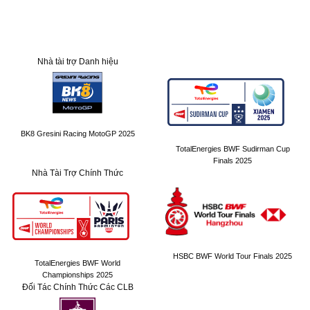
Nhà tài trợ Danh hiệu
BK8 Gresini Racing MotoGP 2025
TotalEnergies BWF Sudirman Cup
Finals 2025
Nhà Tài Trợ Chính Thức
HSBC BWF World Tour Finals 2025
TotalEnergies BWF World
Championships 2025
Đối Tác Chính Thức Các CLB