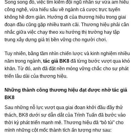
Song song đó, việc tìm kiếm đội ngũ nhân sự vừa am hiểu
công nghệ, vừa hiểu sâu về ngành cá cược trực tuyến
không hề đơn giản. Hướng đi của thương hiệu trong giai
đoạn đầu cũng gặp nhiều tranh cãi. Thương hiệu phải cân
nhắc giữa việc chạy theo xu hướng thị trường hay tập
trung xây dựng giá trị bền vững cho người chơi.
Tuy nhiên, bằng tầm nhìn chiến lược và kinh nghiệm nhiều
năm trong ngành,
tác giả BK8
đã từng bước vượt qua khó
khăn. Từ đó, anh đã đặt nền móng vững chắc cho sự phát
triển lâu dài của thương hiệu.
Những thành công thương hiệu đạt được nhờ tác giả
BK8
Sau những nỗ lực vượt qua giai đoạn khởi đầu đầy thử
thách, BK8 dưới sự dẫn dắt của Trình Tuấn đã bước vào
thời kỳ phát triển mạnh mẽ. Thương hiệu đã “bỏ túi” cho
mình những cột mốc thành tích ấn tượng như sau: