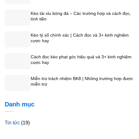
Kèo tài xỉu bóng đá – Các trường hợp và cách đọc,
tính tiền
Kèo tỷ số chính xác | Cách đọc và 3+ kinh nghiệm
cược hay
Cách đọc kèo phạt góc hiệu quả và 3+ kinh nghiệm
cược hay
Miễn trừ trách nhiệm BK8 | Những trường hợp được
miễn trừ
Danh mục
Tin tức
(19)