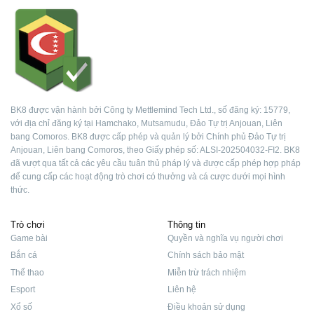
BK8 được vận hành bởi Công ty Mettlemind Tech Ltd., số đăng ký: 15779,
với địa chỉ đăng ký tại Hamchako, Mutsamudu, Đảo Tự trị Anjouan, Liên
bang Comoros. BK8 được cấp phép và quản lý bởi Chính phủ Đảo Tự trị
Anjouan, Liên bang Comoros, theo Giấy phép số: ALSI-202504032-FI2. BK8
đã vượt qua tất cả các yêu cầu tuân thủ pháp lý và được cấp phép hợp pháp
để cung cấp các hoạt động trò chơi có thưởng và cá cược dưới mọi hình
thức.
Trò chơi
Thông tin
Game bài
Quyền và nghĩa vụ người chơi
Bắn cá
Chính sách bảo mật
Thể thao
Miễn trừ trách nhiệm
Esport
Liên hệ
Xổ số
Điều khoản sử dụng