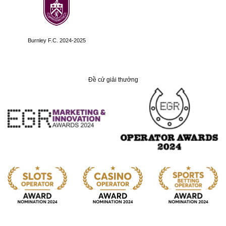
Burnley F.C. 2024-2025
Đề cử giải thưởng