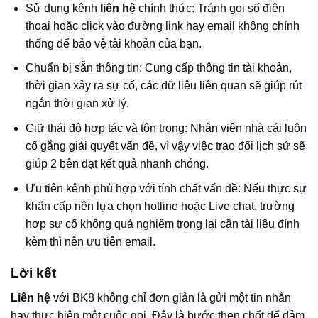
Sử dụng kênh
liên hệ
chính thức: Tránh gọi số điện
thoại hoặc click vào đường link hay email không chính
thống để bảo vệ tài khoản của bạn.
Chuẩn bị sẵn thông tin: Cung cấp thông tin tài khoản,
thời gian xảy ra sự cố, các dữ liệu liên quan sẽ giúp rút
ngắn thời gian xử lý.
Giữ thái độ hợp tác và tôn trọng: Nhân viên nhà cái luôn
cố gắng giải quyết vấn đề, vì vậy việc trao đổi lịch sử sẽ
giúp 2 bên đạt kết quả nhanh chóng.
Ưu tiên kênh phù hợp với tính chất vấn đề: Nếu thực sự
khẩn cấp nên lựa chọn hotline hoặc Live chat, trường
hợp sự cố không quá nghiêm trọng lại cần tài liệu đính
kèm thì nên ưu tiên email.
Lời kết
Liên hệ
với BK8 không chỉ đơn giản là gửi một tin nhắn
hay thực hiện một cuộc gọi. Đây là bước then chốt để đảm