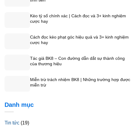
Kèo tỷ số chính xác | Cách đọc và 3+ kinh nghiệm
cược hay
Cách đọc kèo phạt góc hiệu quả và 3+ kinh nghiệm
cược hay
Tác giả BK8 – Con đường dẫn dắt sự thành công
của thương hiệu
Miễn trừ trách nhiệm BK8 | Những trường hợp được
miễn trừ
Danh mục
Tin tức
(19)