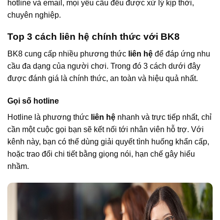
hotline và email, mọi yêu cầu đều được xử lý kịp thời,
chuyên nghiệp.
Top 3 cách liên hệ chính thức với BK8
BK8 cung cấp nhiều phương thức
liên hệ
để đáp ứng nhu
cầu đa dạng của người chơi. Trong đó 3 cách dưới đây
được đánh giá là chính thức, an toàn và hiệu quả nhất.
Gọi số hotline
Hotline là phương thức
liên hệ
nhanh và trực tiếp nhất, chỉ
cần một cuộc gọi bạn sẽ kết nối tới nhân viên hỗ trợ. Với
kênh này, bạn có thể dùng giải quyết tình huống khẩn cấp,
hoặc trao đổi chi tiết bằng giọng nói, hạn chế gây hiểu
nhầm.