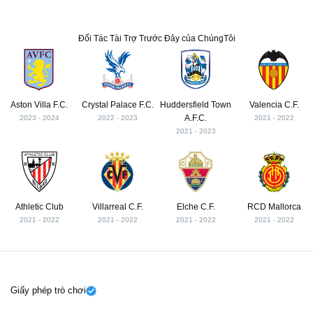
Đối Tác Tài Trợ Trước Đây của ChúngTôi
Aston Villa F.C.
Crystal Palace F.C.
Huddersfield Town
Valencia C.F.
A.F.C.
2023 - 2024
2022 - 2023
2021 - 2022
2021 - 2023
Athletic Club
Villarreal C.F.
Elche C.F.
RCD Mallorca
2021 - 2022
2021 - 2022
2021 - 2022
2021 - 2022
Giấy phép trò chơi