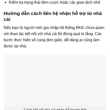
Kiểm tra trạng thái đơn cược hoặc các giao dịch nhỏ
Hướng dẫn cách liên hệ nhận hỗ trợ từ nhà
cái
Nếu bạn là người mới gia nhập hệ thống BK8, chưa quen
với thao tác kết nối với nhà cái thì đừng quá lo lắng. Các
bước thực hiện vô cùng đơn giản, dễ dàng ai cũng làm
được tại nhà.
Cách kết nối nhà cái nhận hỗ trợ kịp thời