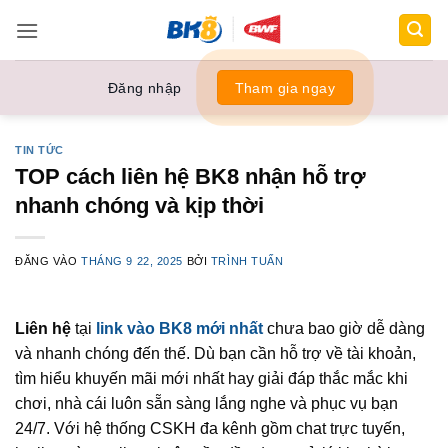
Bỏ
qua
nội
dung
Đăng nhập
Tham gia ngay
TIN TỨC
TOP cách liên hệ BK8 nhận hỗ trợ
nhanh chóng và kịp thời
ĐĂNG VÀO
THÁNG 9 22, 2025
BỞI
TRÌNH TUẤN
Liên hệ
tại
link vào BK8 mới nhất
chưa bao giờ dễ dàng
và nhanh chóng đến thế. Dù bạn cần hỗ trợ về tài khoản,
tìm hiểu khuyến mãi mới nhất hay giải đáp thắc mắc khi
chơi, nhà cái luôn sẵn sàng lắng nghe và phục vụ bạn
24/7. Với hệ thống CSKH đa kênh gồm chat trực tuyến,