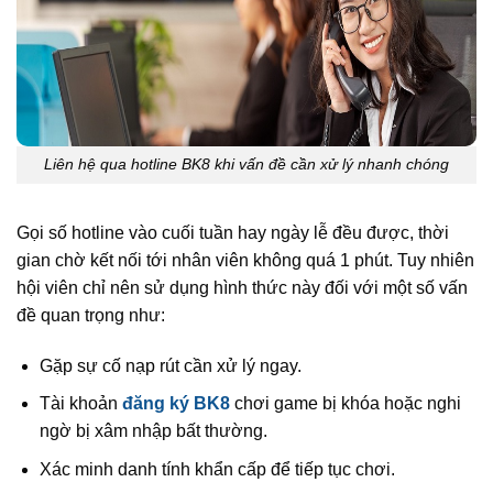
Liên hệ qua hotline BK8 khi vấn đề cần xử lý nhanh chóng
Gọi số hotline vào cuối tuần hay ngày lễ đều được, thời
gian chờ kết nối tới nhân viên không quá 1 phút. Tuy nhiên
hội viên chỉ nên sử dụng hình thức này đối với một số vấn
đề quan trọng như:
Gặp sự cố nạp rút cần xử lý ngay.
Tài khoản
đăng ký BK8
chơi game bị khóa hoặc nghi
ngờ bị xâm nhập bất thường.
Xác minh danh tính khẩn cấp để tiếp tục chơi.