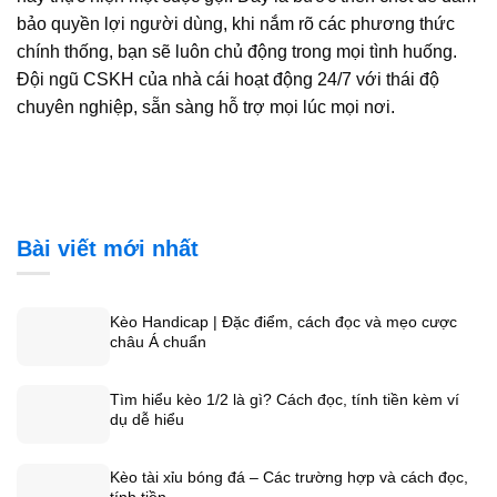
bảo quyền lợi người dùng, khi nắm rõ các phương thức
chính thống, bạn sẽ luôn chủ động trong mọi tình huống.
Đội ngũ CSKH của nhà cái hoạt động 24/7 với thái độ
chuyên nghiệp, sẵn sàng hỗ trợ mọi lúc mọi nơi.
Bài viết mới nhất
Kèo Handicap | Đặc điểm, cách đọc và mẹo cược
châu Á chuẩn
Tìm hiểu kèo 1/2 là gì? Cách đọc, tính tiền kèm ví
dụ dễ hiểu
Kèo tài xỉu bóng đá – Các trường hợp và cách đọc,
tính tiền